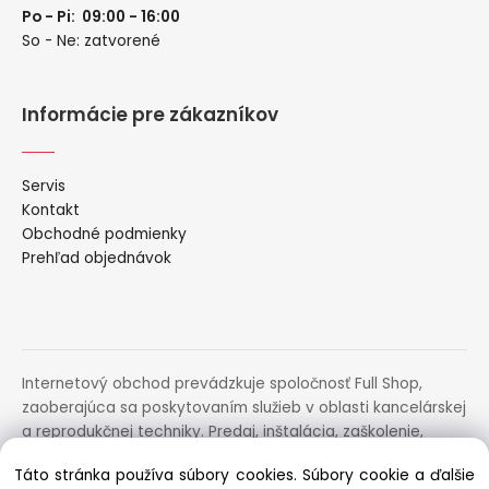
Po - Pi: 09:00 - 16:00
So - Ne: zatvorené
Informácie pre zákazníkov
Servis
Kontakt
Obchodné podmienky
Prehľad objednávok
Internetový obchod prevádzkuje spoločnosť Full Shop,
zaoberajúca sa poskytovaním služieb v oblasti kancelárskej
a reprodukčnej techniky. Predaj, inštalácia, zaškolenie,
prenájom, distribúcia, poradenstvo a servis uvedených
Táto stránka používa súbory cookies. Súbory cookie a ďalšie
zariadení.