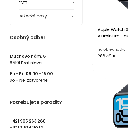
ESET
Bežecké pásy
Apple Watch S
Aluminium Cas
Osobný odber
na objednávku
286.49 €
Muchovo nám. 8
85101 Bratislava
Po - Pi: 09:00 - 16:00
So - Ne: zatvorené
Potrebujete poradiť?
+421 905 263 280
+
421 2 624 110 12