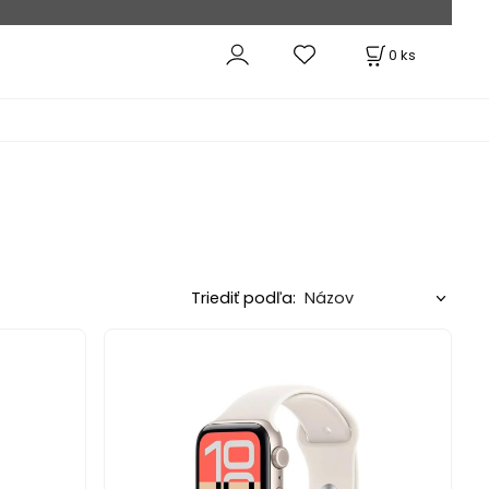
0
ks
Triediť podľa: