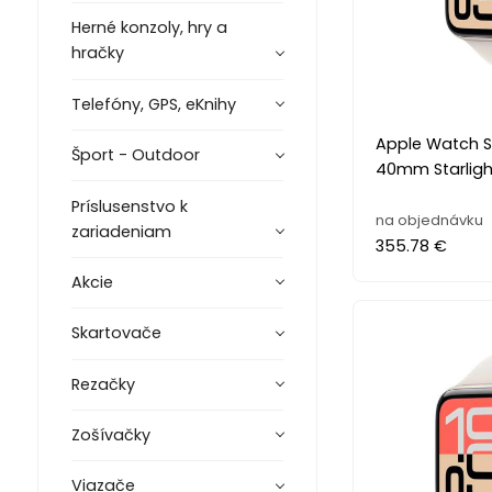
Herné konzoly, hry a
hračky
Telefóny, GPS, eKnihy
Apple Watch SE
Šport - Outdoor
40mm Starligh
Príslusenstvo k
na objednávku
zariadeniam
355.78 €
Akcie
Skartovače
Rezačky
Zošívačky
Viazače