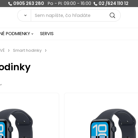
0905 263 280
Po - Pi: 09:00 - 16:00
02 /624 110 12
É PODMIENKY
SERVIS
OVÉ
Smart hodinky
odinky