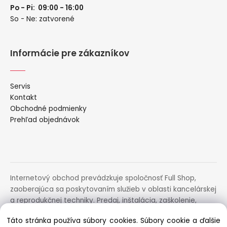
Po - Pi: 09:00 - 16:00
So - Ne: zatvorené
Informácie pre zákazníkov
Servis
Kontakt
Obchodné podmienky
Prehľad objednávok
Internetový obchod prevádzkuje spoločnosť Full Shop,
zaoberajúca sa poskytovaním služieb v oblasti kancelárskej
a reprodukčnej techniky. Predaj, inštalácia, zaškolenie,
prenájom, distribúcia, poradenstvo a servis uvedených
Táto stránka používa súbory cookies. Súbory cookie a ďalšie
zariadení.