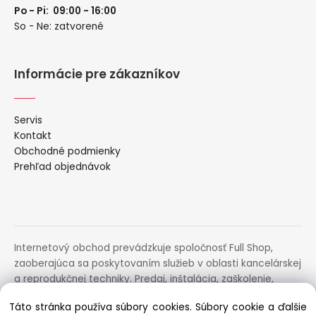
Po - Pi: 09:00 - 16:00
So - Ne: zatvorené
Informácie pre zákazníkov
Servis
Kontakt
Obchodné podmienky
Prehľad objednávok
Internetový obchod prevádzkuje spoločnosť Full Shop,
zaoberajúca sa poskytovaním služieb v oblasti kancelárskej
a reprodukčnej techniky. Predaj, inštalácia, zaškolenie,
prenájom, distribúcia, poradenstvo a servis uvedených
Táto stránka používa súbory cookies. Súbory cookie a ďalšie
zariadení.