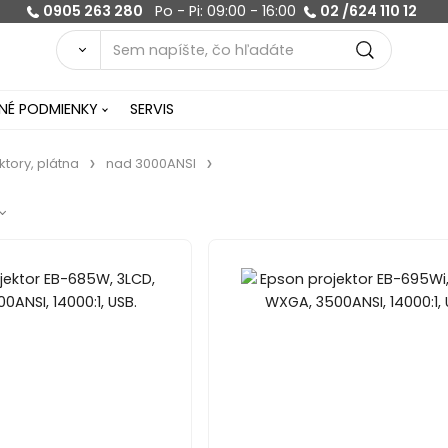
0905 263 280
Po - Pi: 09:00 - 16:00
02 /624 110 12
É PODMIENKY
SERVIS
ktory, plátna
nad 3000ANSI