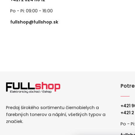
Po - Pi: 09:00 - 16:00
fullshop@fullshop.sk
Potre
+421 9
Predaj širokého sortimentu čiernobielych a
+
421 2
farebných tonerov a náplní, všetkých typov a
značiek.
Po - Pi