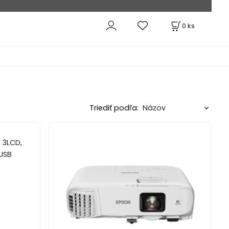
0
ks
Triediť podľa: