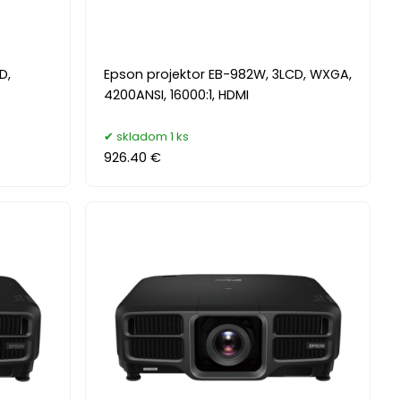
D,
Epson projektor EB-982W, 3LCD, WXGA,
4200ANSI, 16000:1, HDMI
skladom 1 ks
926.40 €