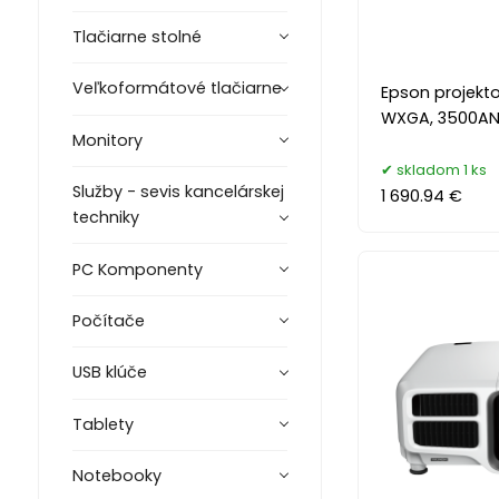
Tlačiarne stolné
Veľkoformátové tlačiarne
Epson projekt
WXGA, 3500ANSI
Monitory
skladom 1 ks
Služby - sevis kancelárskej
1 690.94 €
techniky
PC Komponenty
Počítače
USB klúče
Tablety
Notebooky