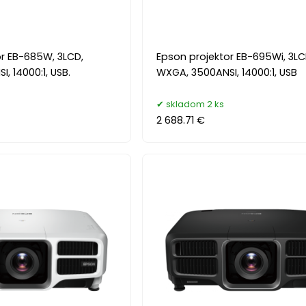
or EB-685W, 3LCD,
Epson projektor EB-695Wi, 3LC
, 14000:1, USB.
WXGA, 3500ANSI, 14000:1, USB
skladom 2 ks
2 688.71 €