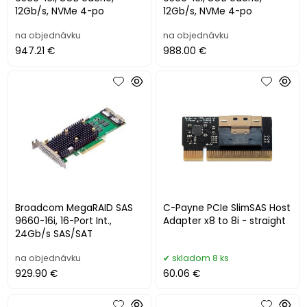
12Gb/s, NVMe 4-po
12Gb/s, NVMe 4-po
na objednávku
na objednávku
947.21 €
988.00 €
Broadcom MegaRAID SAS
C-Payne PCIe SlimSAS Host
9660-16i, 16-Port Int.,
Adapter x8 to 8i - straight
24Gb/s SAS/SAT
na objednávku
skladom 8 ks
929.90 €
60.06 €