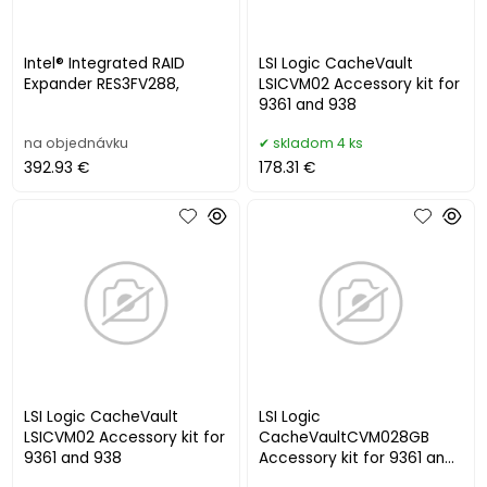
Intel® Integrated RAID
LSI Logic CacheVault
Expander RES3FV288,
LSICVM02 Accessory kit for
9361 and 938
na objednávku
skladom 4 ks
392.93 €
178.31 €
LSI Logic CacheVault
LSI Logic
LSICVM02 Accessory kit for
CacheVaultCVM028GB
9361 and 938
Accessory kit for 9361 and
9380