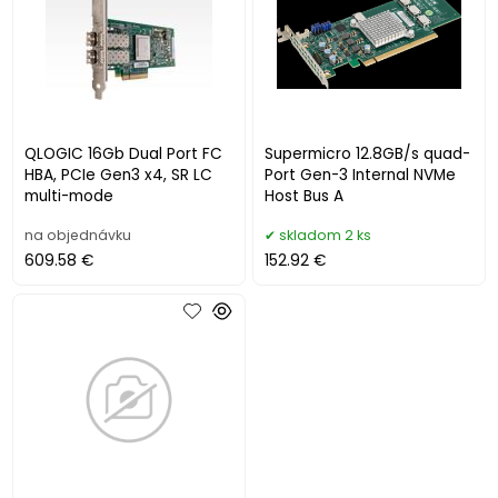
QLOGIC 16Gb Dual Port FC
Supermicro 12.8GB/s quad-
HBA, PCIe Gen3 x4, SR LC
Port Gen-3 Internal NVMe
multi-mode
Host Bus A
na objednávku
skladom 2 ks
609.58 €
152.92 €