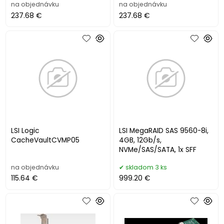
na objednávku
na objednávku
237.68 €
237.68 €
LSI Logic
LSI MegaRAID SAS 9560-8i,
CacheVaultCVMP05
4GB, 12Gb/s,
NVMe/SAS/SATA, 1x SFF
na objednávku
skladom 3 ks
115.64 €
999.20 €