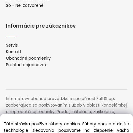
So - Ne: zatvorené
Informácie pre zákazníkov
Servis
Kontakt
Obchodné podmienky
Prehľad objednávok
Internetový obchod prevádzkuje spoločnosť Full Shop,
zaoberajúca sa poskytovaním služieb v oblasti kancelárskej
a reprodukčnej techniky. Predaj, inštalácia, zaškolenie,
prenájom, distribúcia, poradenstvo a servis uvedených
Táto stránka používa súbory cookies. Súbory cookie a ďalšie
zariadení.
technológie sledovania používame na zlepšenie vášho