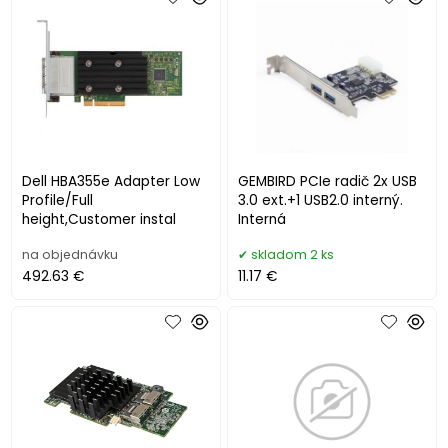
Dell HBA355e Adapter Low
GEMBIRD PCIe radič 2x USB
Profile/Full
3.0 ext.+1 USB2.0 interný.
height,Customer instal
Interná
na objednávku
skladom 2 ks
492.63 €
11.17 €