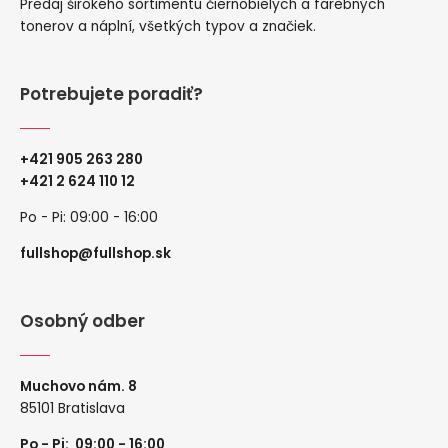
Predaj širokého sortimentu čiernobielych a farebných
tonerov a náplní, všetkých typov a značiek.
Potrebujete poradiť?
+421 905 263 280
+
421 2 624 110 12
Po - Pi: 09:00 - 16:00
fullshop@fullshop.sk
Osobný odber
Muchovo nám. 8
85101 Bratislava
Po - Pi: 09:00 - 16:00