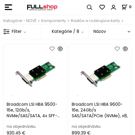
0
Katogórie - NOVÉ
Komponenty
Radiče a rozširujúce karty
Filter
Kategórie
/ 8
Broadcom LSI HBA 9500-
Broadcom LSI HBA 9600-
16e, 12Gb/s,
16e, 24Gb/s
NVMe/SAS/SATA, 4x SFF-
SAS/SATA/PCIe (NVMe), x8,
864
na objednávku
na objednávku
930.45 €
899.39 €