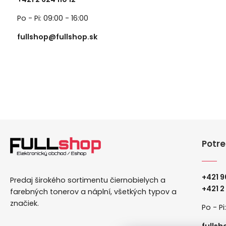
Po - Pi: 09:00 - 16:00
fullshop@fullshop.sk
Potre
+421 9
Predaj širokého sortimentu čiernobielych a
+
421 2
farebných tonerov a náplní, všetkých typov a
značiek.
Po - Pi