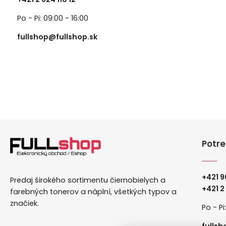
Po - Pi: 09:00 - 16:00
fullshop@fullshop.sk
Potre
+421 9
Predaj širokého sortimentu čiernobielych a
+
421 2
farebných tonerov a náplní, všetkých typov a
značiek.
Po - Pi