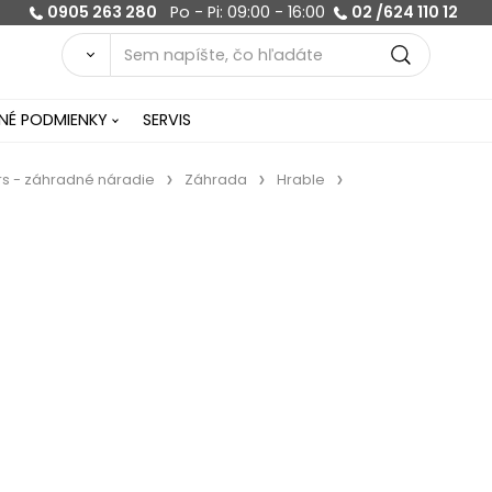
0905 263 280
Po - Pi: 09:00 - 16:00
02 /624 110 12
É PODMIENKY
SERVIS
rs - záhradné náradie
Záhrada
Hrable