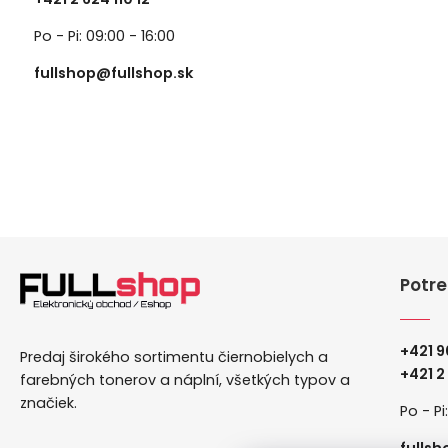
Po - Pi: 09:00 - 16:00
fullshop@fullshop.sk
Potre
+421 9
Predaj širokého sortimentu čiernobielych a
+
421 2
farebných tonerov a náplní, všetkých typov a
značiek.
Po - Pi