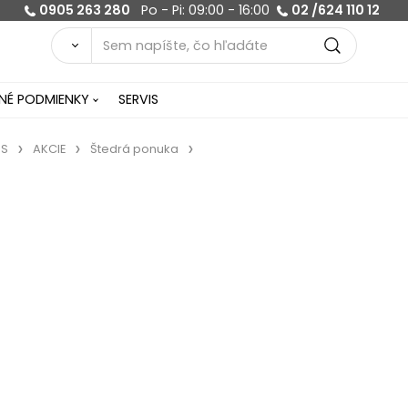
0905 263 280
Po - Pi: 09:00 - 16:00
02 /624 110 12
É PODMIENKY
SERVIS
US
AKCIE
Štedrá ponuka