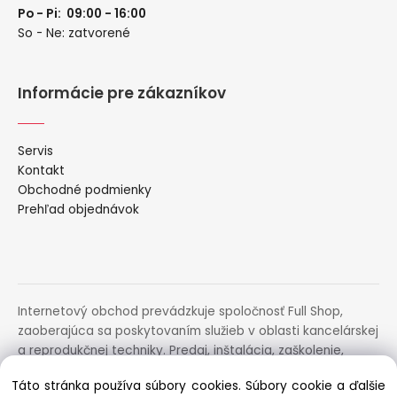
Po - Pi: 09:00 - 16:00
So - Ne: zatvorené
Informácie pre zákazníkov
Servis
Kontakt
Obchodné podmienky
Prehľad objednávok
Internetový obchod prevádzkuje spoločnosť Full Shop,
zaoberajúca sa poskytovaním služieb v oblasti kancelárskej
a reprodukčnej techniky. Predaj, inštalácia, zaškolenie,
prenájom, distribúcia, poradenstvo a servis uvedených
Táto stránka používa súbory cookies. Súbory cookie a ďalšie
zariadení.