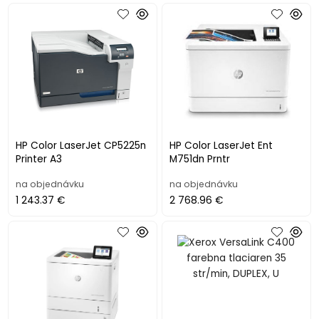
HP Color LaserJet CP5225n
HP Color LaserJet Ent
Printer A3
M751dn Prntr
na objednávku
na objednávku
1 243.37 €
2 768.96 €