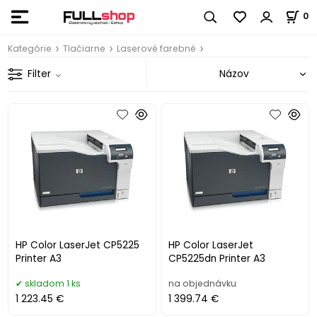
0
Kategórie
Tlačiarne
Laserové farebné
Filter
HP Color LaserJet CP5225
HP Color LaserJet
Printer A3
CP5225dn Printer A3
skladom 1 ks
na objednávku
1 223.45 €
1 399.74 €