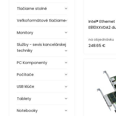
Tlačiarne stolné
Veľkoformátové tlačiarne
Intel® Etherne
E810XXVDA2 du
Monitory
na objednávku
Služby - sevis kancelárskej
248.65 €
techniky
PC Komponenty
Počítače
USB klúče
Tablety
Notebooky