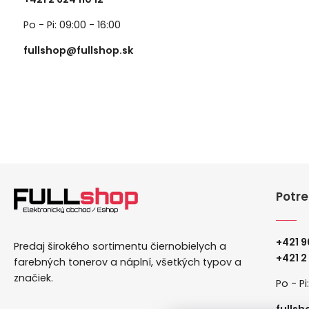
Po - Pi: 09:00 - 16:00
fullshop@fullshop.sk
Potre
+421 9
Predaj širokého sortimentu čiernobielych a
+
421 2
farebných tonerov a náplní, všetkých typov a
značiek.
Po - Pi