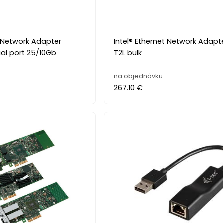
t Network Adapter
Intel® Ethernet Network Adapt
al port 25/10Gb
T2L bulk
na objednávku
267.10 €