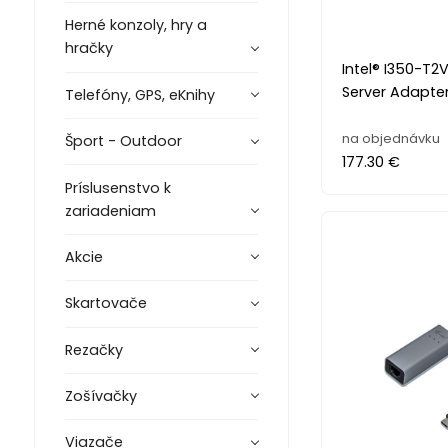
Herné konzoly, hry a
hračky
Intel® I350-T2
Server Adapter
Telefóny, GPS, eKnihy
na objednávku
Šport - Outdoor
177.30 €
Príslusenstvo k
zariadeniam
Akcie
Skartovače
Rezačky
Zošívačky
Viazače