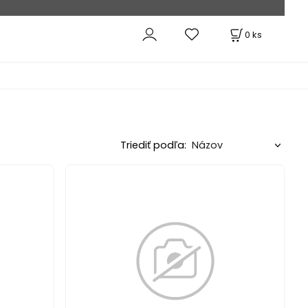
0
ks
Triediť podľa: