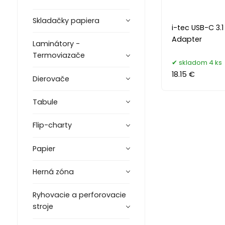
Skladačky papiera
i-tec USB-C 3.1
Adapter
Laminátory -
Termoviazače
skladom 4 ks
18.15 €
Dierovače
Tabule
Flip-charty
Papier
Herná zóna
Ryhovacie a perforovacie
stroje