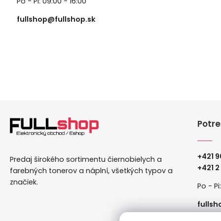
Po - Pi: 09:00 - 16:00
fullshop@fullshop.sk
Potre
+421 9
Predaj širokého sortimentu čiernobielych a
+
421 2
farebných tonerov a náplní, všetkých typov a
značiek.
Po - Pi
fullsh