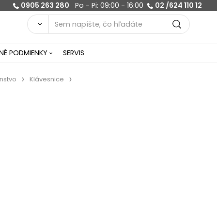
0905 263 280
Po - Pi: 09:00 - 16:00
02 /624 110 12
É PODMIENKY
SERVIS
enstvo
Klávesnice