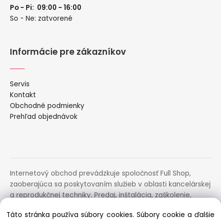
Po - Pi: 09:00 - 16:00
So - Ne: zatvorené
Informácie pre zákazníkov
Servis
Kontakt
Obchodné podmienky
Prehľad objednávok
Internetový obchod prevádzkuje spoločnosť Full Shop,
zaoberajúca sa poskytovaním služieb v oblasti kancelárskej
a reprodukčnej techniky. Predaj, inštalácia, zaškolenie,
prenájom, distribúcia, poradenstvo a servis uvedených
Táto stránka používa súbory cookies. Súbory cookie a ďalšie
zariadení.