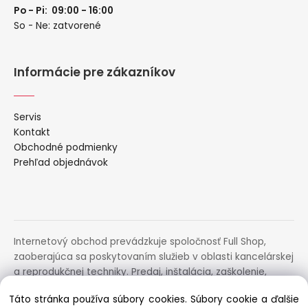
Po - Pi: 09:00 - 16:00
So - Ne: zatvorené
Informácie pre zákazníkov
Servis
Kontakt
Obchodné podmienky
Prehľad objednávok
Internetový obchod prevádzkuje spoločnosť Full Shop,
zaoberajúca sa poskytovaním služieb v oblasti kancelárskej
a reprodukčnej techniky. Predaj, inštalácia, zaškolenie,
prenájom, distribúcia, poradenstvo a servis uvedených
Táto stránka používa súbory cookies. Súbory cookie a ďalšie
zariadení.