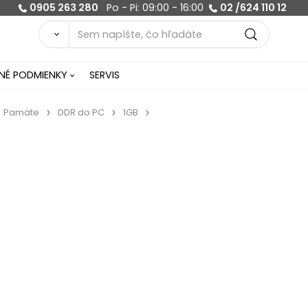
0905 263 280
Po - Pi: 09:00 - 16:00
02 /624 110 12
É PODMIENKY
SERVIS
Pamäte
DDR do PC
1GB