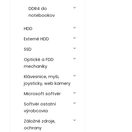
DDR4 do
notebookov
HDD
Externé HDD
SSD
Optické a FDD
mechaniky
Klávesnice, myši,
joysticky, web kamery
Microsoft softvér
Softvér ostatní
výrobcovia
Záložné zdroje,
ochrany