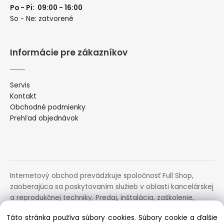
Po - Pi: 09:00 - 16:00
So - Ne: zatvorené
Informácie pre zákazníkov
Servis
Kontakt
Obchodné podmienky
Prehľad objednávok
Internetový obchod prevádzkuje spoločnosť Full Shop,
zaoberajúca sa poskytovaním služieb v oblasti kancelárskej
a reprodukčnej techniky. Predaj, inštalácia, zaškolenie,
prenájom, distribúcia, poradenstvo a servis uvedených
Táto stránka používa súbory cookies. Súbory cookie a ďalšie
zariadení.