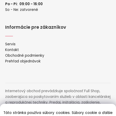
Po - Pi: 09:00 - 16:00
So - Ne: zatvorené
Informácie pre zákazníkov
Servis
Kontakt
Obchodné podmienky
Prehľad objednávok
Internetový obchod prevádzkuje spoločnosť Full Shop,
zaoberajúca sa poskytovaním služieb v oblasti kancelárskej
a reprodukčnej techniky. Predaj, inštalácia, zaškolenie,
prenájom, distribúcia, poradenstvo a servis uvedených
Táto stránka používa súbory cookies. Súbory cookie a ďalšie
zariadení.