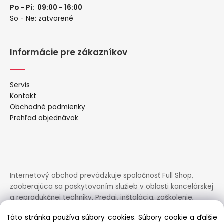
Po - Pi: 09:00 - 16:00
So - Ne: zatvorené
Informácie pre zákazníkov
Servis
Kontakt
Obchodné podmienky
Prehľad objednávok
Internetový obchod prevádzkuje spoločnosť Full Shop,
zaoberajúca sa poskytovaním služieb v oblasti kancelárskej
a reprodukčnej techniky. Predaj, inštalácia, zaškolenie,
prenájom, distribúcia, poradenstvo a servis uvedených
Táto stránka používa súbory cookies. Súbory cookie a ďalšie
zariadení.