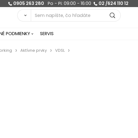
0905 263 280
Po - Pi: 09:00 - 16:00
02 /624 110 12
É PODMIENKY
SERVIS
orking
Aktívne prvky
VDSL