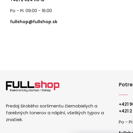
Po - Pi: 09:00 - 16:00
fullshop@fullshop.sk
Potre
+421 9
Predaj širokého sortimentu čiernobielych a
+
421 2
farebných tonerov a náplní, všetkých typov a
značiek.
Po - Pi