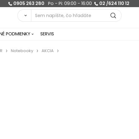
0905 263 280
Po - Pi: 09:00 - 16:00
02 /624 110 12
É PODMIENKY
SERVIS
R
Notebooky
AKCIA