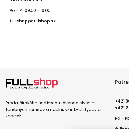
Po - Pi: 09:00 - 16:00
fullshop@fullshop.sk
Potre
+421 9
Predaj širokého sortimentu čiernobielych a
+
421 2
farebných tonerov a náplní, všetkých typov a
značiek.
Po - Pi