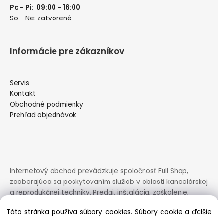
Po - Pi: 09:00 - 16:00
So - Ne: zatvorené
Informácie pre zákazníkov
Servis
Kontakt
Obchodné podmienky
Prehľad objednávok
Internetový obchod prevádzkuje spoločnosť Full Shop,
zaoberajúca sa poskytovaním služieb v oblasti kancelárskej
a reprodukčnej techniky. Predaj, inštalácia, zaškolenie,
prenájom, distribúcia, poradenstvo a servis uvedených
Táto stránka používa súbory cookies. Súbory cookie a ďalšie
zariadení.