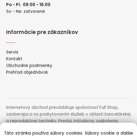
Po - Pi: 09:00 - 16:00
So - Ne: zatvorené
Informácie pre zákazníkov
Servis
Kontakt
Obchodné podmienky
Prehľad objednávok
Internetový obchod prevádzkuje spoločnosť Full Shop,
zaoberajúca sa poskytovaním služieb v oblasti kancelárskej
a reprodukčnej techniky. Predaj, inštalácia, zaškolenie,
prenájom, distribúcia, poradenstvo a servis uvedených
Táto stránka používa súbory cookies. Súbory cookie a ďalšie
zariadení.