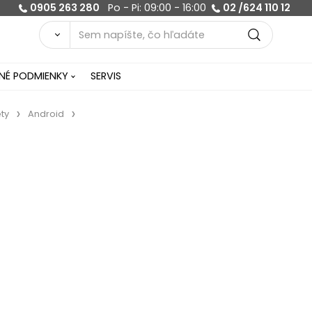
0905 263 280
Po - Pi: 09:00 - 16:00
02 /624 110 12
É PODMIENKY
SERVIS
ty
Android