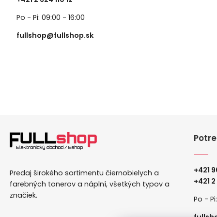
Po - Pi: 09:00 - 16:00
fullshop@fullshop.sk
Potre
+421 9
Predaj širokého sortimentu čiernobielych a
+
421 2
farebných tonerov a náplní, všetkých typov a
značiek.
Po - Pi