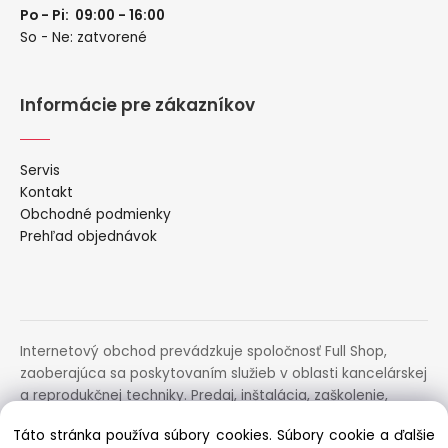
Po - Pi: 09:00 - 16:00
So - Ne: zatvorené
Informácie pre zákazníkov
Servis
Kontakt
Obchodné podmienky
Prehľad objednávok
Internetový obchod prevádzkuje spoločnosť Full Shop,
zaoberajúca sa poskytovaním služieb v oblasti kancelárskej
a reprodukčnej techniky. Predaj, inštalácia, zaškolenie,
prenájom, distribúcia, poradenstvo a servis uvedených
Táto stránka používa súbory cookies. Súbory cookie a ďalšie
zariadení.