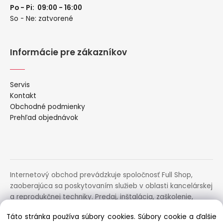
Po - Pi: 09:00 - 16:00
So - Ne: zatvorené
Informácie pre zákazníkov
Servis
Kontakt
Obchodné podmienky
Prehľad objednávok
Internetový obchod prevádzkuje spoločnosť Full Shop,
zaoberajúca sa poskytovaním služieb v oblasti kancelárskej
a reprodukčnej techniky. Predaj, inštalácia, zaškolenie,
prenájom, distribúcia, poradenstvo a servis uvedených
Táto stránka používa súbory cookies. Súbory cookie a ďalšie
zariadení.