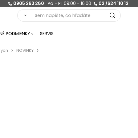
0905 263 280
Po - Pi: 09:00 - 16:00
02 /624 110 12
É PODMIENKY
SERVIS
nyon
NOVINKY