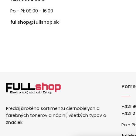
Po - Pi: 09:00 - 16:00
fullshop@fullshop.sk
Potre
+421 9
Predaj širokého sortimentu čiernobielych a
+
421 2
farebných tonerov a náplní, všetkých typov a
značiek.
Po - Pi