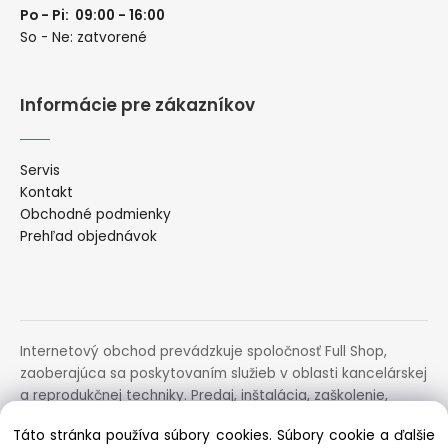
Po - Pi: 09:00 - 16:00
So - Ne: zatvorené
Informácie pre zákazníkov
Servis
Kontakt
Obchodné podmienky
Prehľad objednávok
Internetový obchod prevádzkuje spoločnosť Full Shop,
zaoberajúca sa poskytovaním služieb v oblasti kancelárskej
a reprodukčnej techniky. Predaj, inštalácia, zaškolenie,
prenájom, distribúcia, poradenstvo a servis uvedených
Táto stránka používa súbory cookies. Súbory cookie a ďalšie
zariadení.