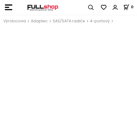
0
Výrobcovia
Adaptec
SAS/SATA radiče
4-portový