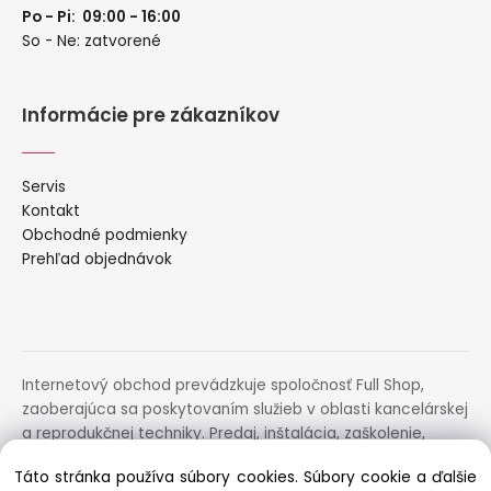
Po - Pi: 09:00 - 16:00
So - Ne: zatvorené
Informácie pre zákazníkov
Servis
Kontakt
Obchodné podmienky
Prehľad objednávok
Internetový obchod prevádzkuje spoločnosť Full Shop,
zaoberajúca sa poskytovaním služieb v oblasti kancelárskej
a reprodukčnej techniky. Predaj, inštalácia, zaškolenie,
prenájom, distribúcia, poradenstvo a servis uvedených
Táto stránka používa súbory cookies. Súbory cookie a ďalšie
zariadení.