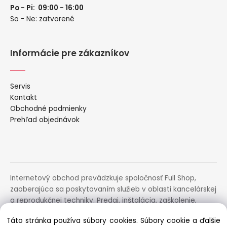
Po - Pi: 09:00 - 16:00
So - Ne: zatvorené
Informácie pre zákazníkov
Servis
Kontakt
Obchodné podmienky
Prehľad objednávok
Internetový obchod prevádzkuje spoločnosť Full Shop,
zaoberajúca sa poskytovaním služieb v oblasti kancelárskej
a reprodukčnej techniky. Predaj, inštalácia, zaškolenie,
prenájom, distribúcia, poradenstvo a servis uvedených
Táto stránka používa súbory cookies. Súbory cookie a ďalšie
zariadení.