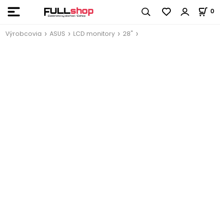
0
Výrobcovia
ASUS
LCD monitory
28"