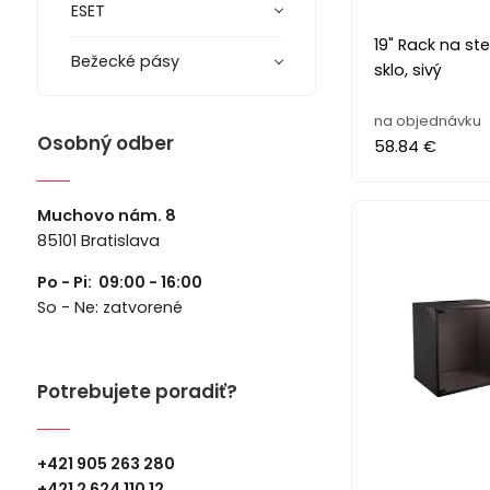
ESET
19" Rack na st
Bežecké pásy
sklo, sivý
na objednávku
Osobný odber
58.84 €
Muchovo nám. 8
85101 Bratislava
Po - Pi: 09:00 - 16:00
So - Ne: zatvorené
Potrebujete poradiť?
+421 905 263 280
+
421 2 624 110 12