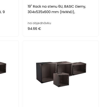
19" Rack na stenu 6U, BASIC čierny,
L 9
304x535x600 mm (HxWxD),
na objednávku
94.66 €