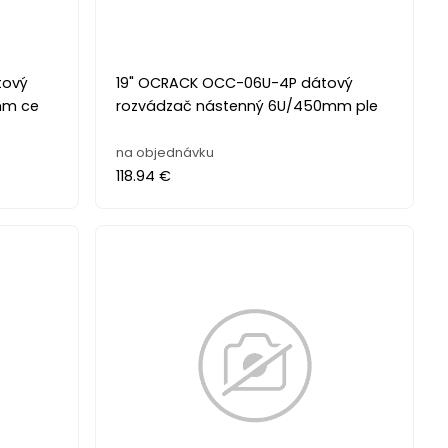
tový
19" OCRACK OCC-06U-4P dátový
mm ce
rozvádzač nástenný 6U/450mm ple
na objednávku
118.94 €