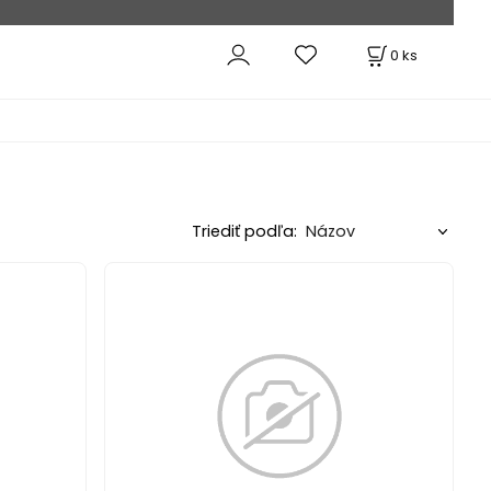
0
ks
Triediť podľa: