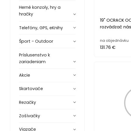
Herné konzoly, hry a
hračky
19" OCRACK O
rozvádzač ná
Telefóny, GPS, eKnihy
na objednávku
Šport - Outdoor
131.76 €
Príslusenstvo k
zariadeniam
Akcie
Skartovače
Rezačky
Zošívačky
Viazače