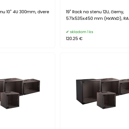
enu 10" 4U 300mm, dvere
19" Rack na stenu 12U, čierny,
571x535x450 mm (HxWxD), RA
skladom 1 ks
120.25 €