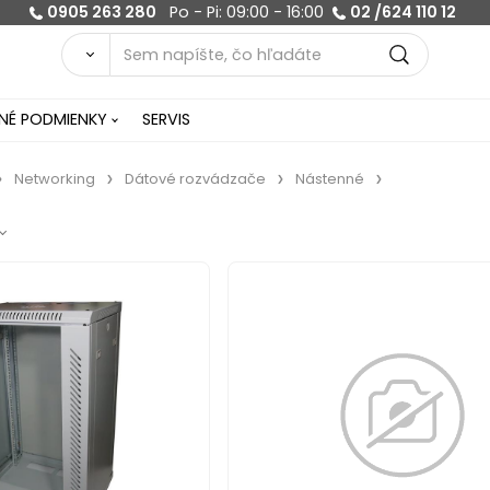
0905 263 280
Po - Pi: 09:00 - 16:00
02 /624 110 12
É PODMIENKY
SERVIS
Networking
Dátové rozvádzače
Nástenné