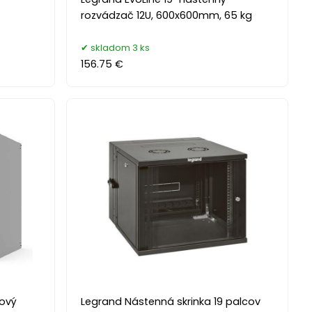
rozvádzač 12U, 600x600mm, 65 kg
skladom 3 ks
156.75 €
tový
Legrand Nástenná skrinka 19 palcov