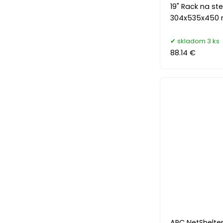
19" Rack na ste
304x535x450 
skladom 3 ks
88.14 €
APC NetShelte