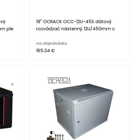
ový
19" OCRACK OCC-12U-45S dátový
mm ple
rozvádzač nástenný 12U/450mm c
na objednávku
165.34 €