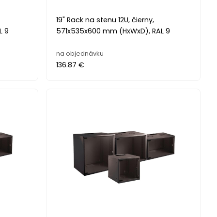
19" Rack na stenu 12U, čierny,
L 9
571x535x600 mm (HxWxD), RAL 9
na objednávku
136.87 €