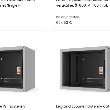
net Single Hi
vertikálne, Š=650, V=1100, hĺbk
na objednávku
624.60 €
e 19" nástenný
Legrand EvoLine nástěnný da