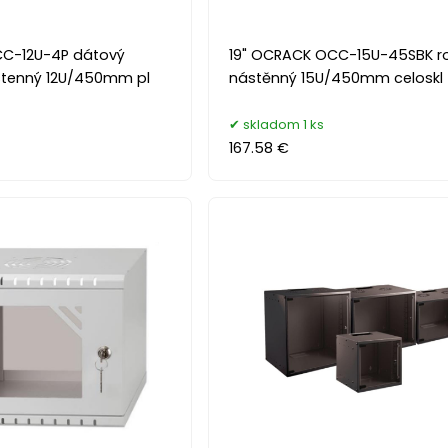
CC-12U-4P dátový
19" OCRACK OCC-15U-45SBK r
stenný 12U/450mm pl
nástěnný 15U/450mm celoskl
skladom 1 ks
167.58 €