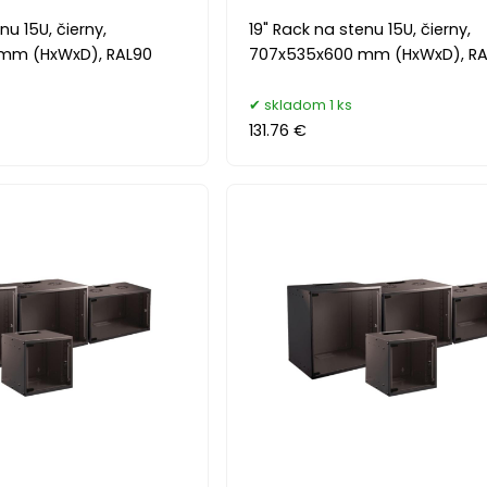
nu 15U, čierny,
19" Rack na stenu 15U, čierny,
mm (HxWxD), RAL90
707x535x600 mm (HxWxD), RA
skladom 1 ks
131.76 €