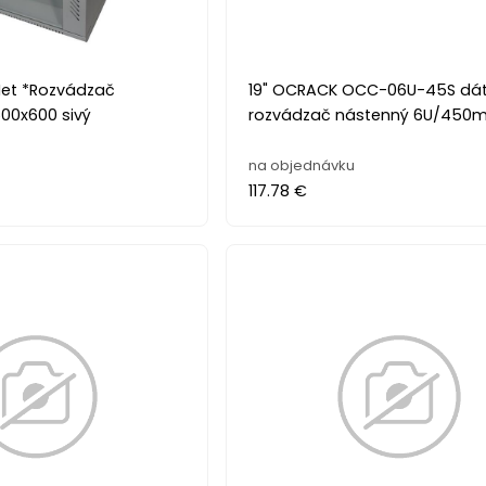
Net *Rozvádzač
19" OCRACK OCC-06U-45S dá
600x600 sivý
rozvádzač nástenný 6U/450
na objednávku
117.78 €