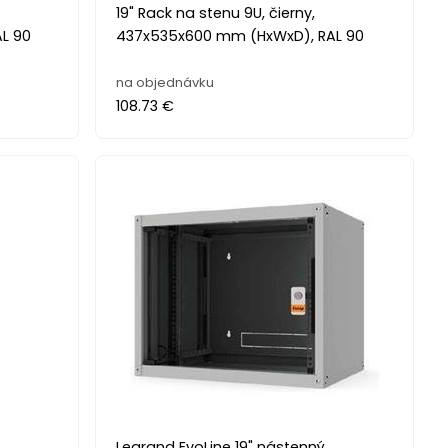
19" Rack na stenu 9U, čierny,
L 90
437x535x600 mm (HxWxD), RAL 90
na objednávku
108.73 €
Legrand EvoLine 19" nástenný