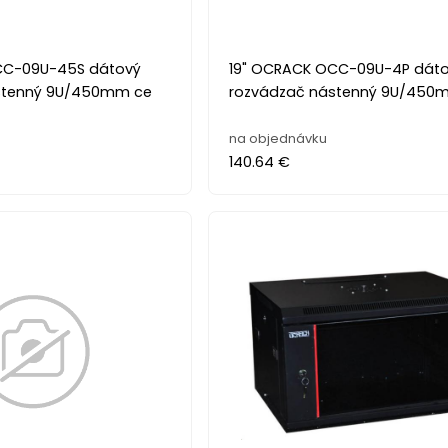
CC-09U-45S dátový
19" OCRACK OCC-09U-4P dát
stenný 9U/450mm ce
rozvádzač nástenný 9U/450
na objednávku
140.64 €