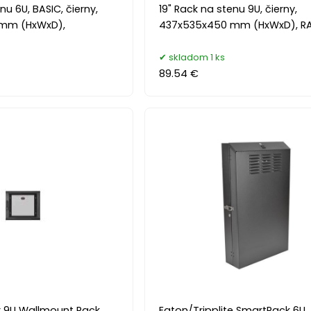
nu 6U, BASIC, čierny,
19" Rack na stenu 9U, čierny,
mm (HxWxD),
437x535x450 mm (HxWxD), RA
skladom 1 ks
89.54 €
r 9U Wallmount Rack
Eaton/Tripplite SmartRack 6U