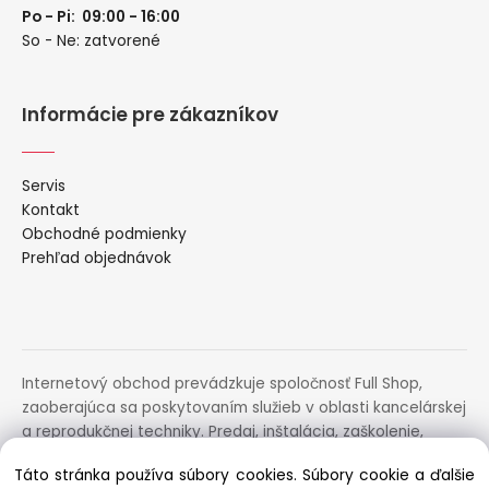
Po - Pi: 09:00 - 16:00
So - Ne: zatvorené
Informácie pre zákazníkov
Servis
Kontakt
Obchodné podmienky
Prehľad objednávok
Internetový obchod prevádzkuje spoločnosť Full Shop,
zaoberajúca sa poskytovaním služieb v oblasti kancelárskej
a reprodukčnej techniky. Predaj, inštalácia, zaškolenie,
prenájom, distribúcia, poradenstvo a servis uvedených
Táto stránka používa súbory cookies. Súbory cookie a ďalšie
zariadení.