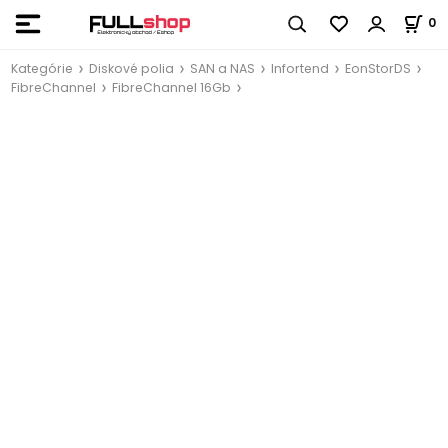
0
Kategórie
Diskové polia
SAN a NAS
Infortend
EonStorDS
FibreChannel
FibreChannel 16Gb