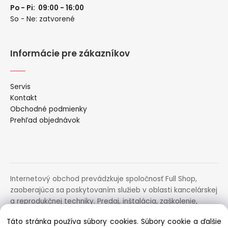
Po - Pi: 09:00 - 16:00
So - Ne: zatvorené
Informácie pre zákazníkov
Servis
Kontakt
Obchodné podmienky
Prehľad objednávok
Internetový obchod prevádzkuje spoločnosť Full Shop,
zaoberajúca sa poskytovaním služieb v oblasti kancelárskej
a reprodukčnej techniky. Predaj, inštalácia, zaškolenie,
prenájom, distribúcia, poradenstvo a servis uvedených
Táto stránka používa súbory cookies. Súbory cookie a ďalšie
zariadení.