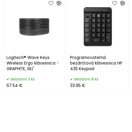
Logitech® Wave Keys
Programovateľná
Wireless Ergo klávesnica -
bezdrôtová klávesnica HP
GRAPHITE, SK/
435 Keypad
skladom 3 ks
skladom 8 ks
67.54 €
33.95 €