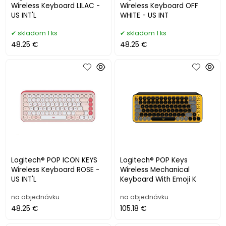
Wireless Keyboard LILAC -
Wireless Keyboard OFF
US INT'L
WHITE - US INT
skladom 1 ks
skladom 1 ks
48.25 €
48.25 €
Logitech® POP ICON KEYS
Logitech® POP Keys
Wireless Keyboard ROSE -
Wireless Mechanical
US INT'L
Keyboard With Emoji K
na objednávku
na objednávku
48.25 €
105.18 €