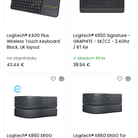
Logitech® K400 Plus
Logitech® K650 Signature -
Wireless Touch Keyboard
GRAPHITE - SK/CZ - 2.4Ghz
Black, UK layout
/ BT Ke
na objednávku
skladom 46 ks
43.44 €
38.94 €
Logitech® K860 ERGO
Logitech® K860 ERGO for