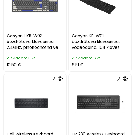
Canyon HKB-W03
Canyon KB-W01,
bezdrôtová klávesnica
bezdrôtová klávesnica,
2.4GHz, plnohodnotná ve
vodeodolná, 104 kláves
skladom 8 ks
skladom 6 ks
10.50 €
6.51 €
Dell Wireless Keyboard -
HP 230 Wireless Keyboard