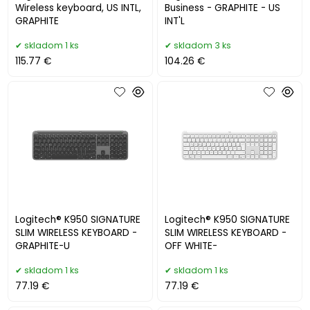
Wireless keyboard, US INTL,
Business - GRAPHITE - US
GRAPHITE
INT'L
skladom 1 ks
skladom 3 ks
115.77 €
104.26 €
Logitech® K950 SIGNATURE
Logitech® K950 SIGNATURE
SLIM WIRELESS KEYBOARD -
SLIM WIRELESS KEYBOARD -
GRAPHITE-U
OFF WHITE-
skladom 1 ks
skladom 1 ks
77.19 €
77.19 €