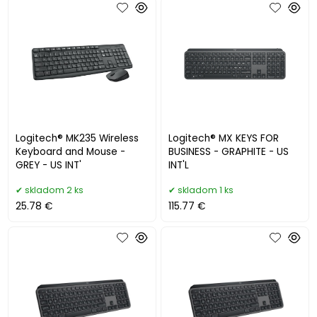
Logitech® MK235 Wireless
Logitech® MX KEYS FOR
Keyboard and Mouse -
BUSINESS - GRAPHITE - US
GREY - US INT'
INT'L
skladom 2 ks
skladom 1 ks
25.78 €
115.77 €