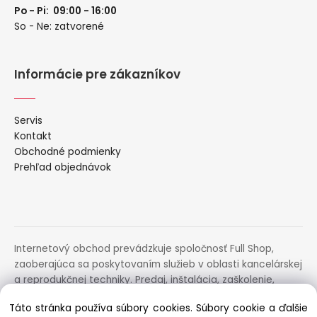
Po - Pi: 09:00 - 16:00
So - Ne: zatvorené
Informácie pre zákazníkov
Servis
Kontakt
Obchodné podmienky
Prehľad objednávok
Internetový obchod prevádzkuje spoločnosť Full Shop,
zaoberajúca sa poskytovaním služieb v oblasti kancelárskej
a reprodukčnej techniky. Predaj, inštalácia, zaškolenie,
prenájom, distribúcia, poradenstvo a servis uvedených
Táto stránka používa súbory cookies. Súbory cookie a ďalšie
zariadení.