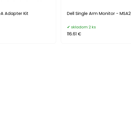
Dell HDMI to VGA Adapter Kit
Dell Single Arm Monitor - MSA
skladom 2 ks
116.61 €