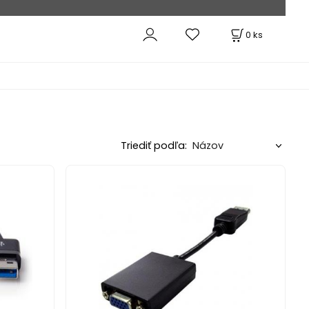
0
ks
Triediť podľa: