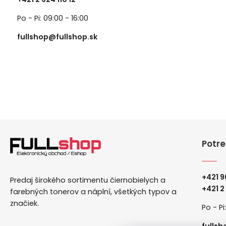
Po - Pi: 09:00 - 16:00
fullshop@fullshop.sk
Potre
+421 9
Predaj širokého sortimentu čiernobielych a
+
421 2
farebných tonerov a náplní, všetkých typov a
značiek.
Po - Pi