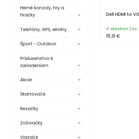
Herné konzoly, hry a
hračky
skladom 2 ks
Telefóny, GPS, eKnihy
15.31 €
Šport - Outdoor
Príslusenstvo k
zariadeniam
Akcie
Skartovače
Rezačky
Zošívačky
Viazače