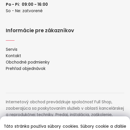
Po - Pi: 09:00 - 16:00
So - Ne: zatvorené
Informácie pre zákazníkov
Servis
Kontakt
Obchodné podmienky
Prehľad objednávok
Internetový obchod prevádzkuje spoločnosť Full Shop,
zaoberajúca sa poskytovaním služieb v oblasti kancelárskej
a reprodukčnej techniky. Predaj, inštalácia, zaškolenie,
prenájom, distribúcia, poradenstvo a servis uvedených
Táto stránka používa súbory cookies. Súbory cookie a ďalšie
zariadení.