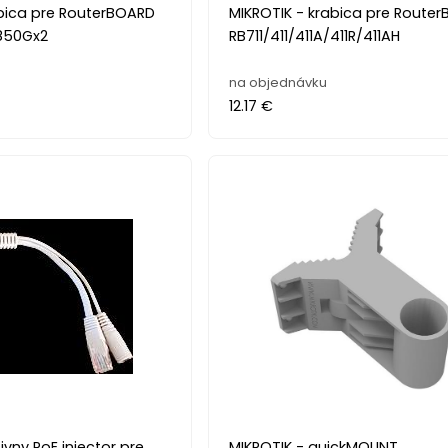
abica pre RouterBOARD
MIKROTIK - krabica pre Route
850Gx2
RB711/411/411A/411R/411AH
na objednávku
12.17 €
ivny PoE injector pre
MIKROTIK - quickMOUNT