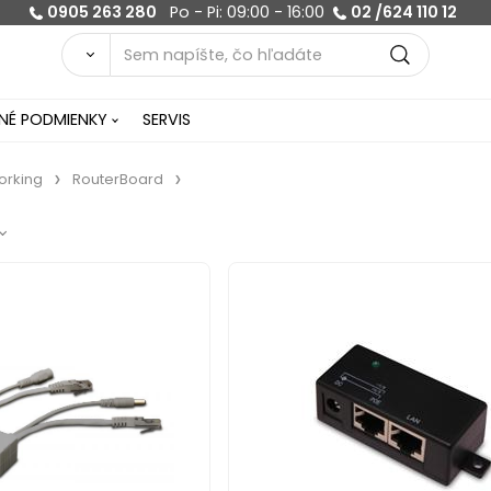
0905 263 280
Po - Pi: 09:00 - 16:00
02 /624 110 12
É PODMIENKY
SERVIS
orking
RouterBoard