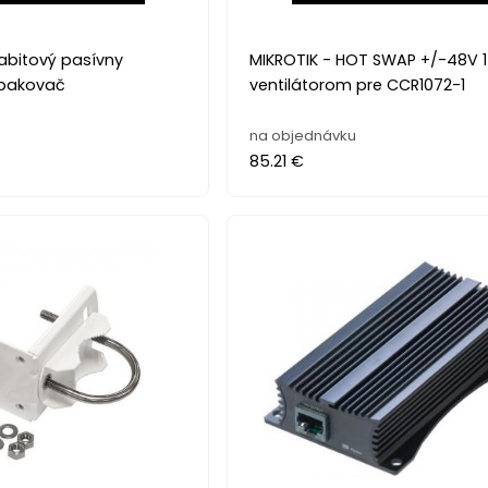
abitový pasívny
MIKROTIK - HOT SWAP +/-48V 
opakovač
ventilátorom pre CCR1072-1
na objednávku
85.21 €