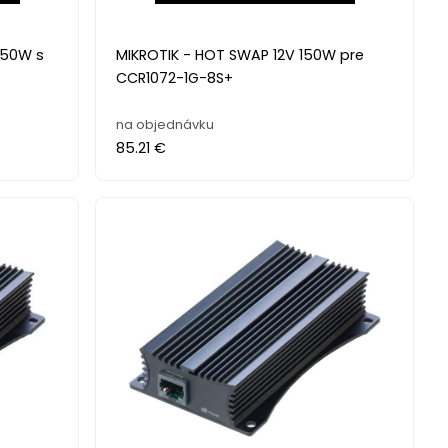
150W s
MIKROTIK - HOT SWAP 12V 150W pre
CCR1072-1G-8S+
na objednávku
85.21 €