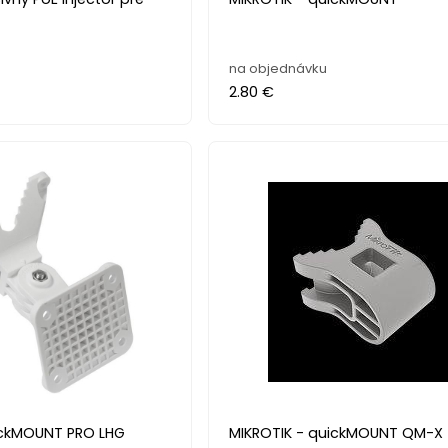
na objednávku
2.80 €
ickMOUNT PRO LHG
MIKROTIK - quickMOUNT QM-X