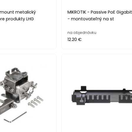
Gmount metalický
MIKROTIK - Passive PoE Gigabit
pre produkty LHG
- montovateľný na st
na objednávku
12.20 €