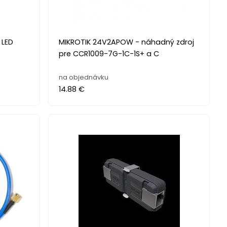
 LED
MIKROTIK 24V2APOW - náhadný zdroj
pre CCR1009-7G-1C-1S+ a C
na objednávku
14.88 €