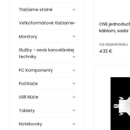
Tlačiarne stolné
Veľkoformátové tlačiarne
CNS jednoduch
káblom, sada
Monitory
na objednávku
Služby - sevis kancelárskej
4.32 €
techniky
PC Komponenty
Počítače
USB klúče
Tablety
Notebooky