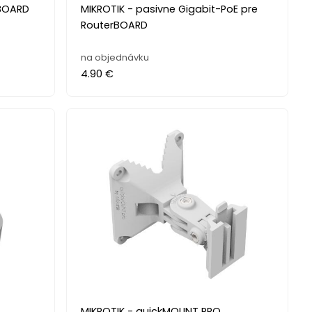
rBOARD
MIKROTIK - pasivne Gigabit-PoE pre
RouterBOARD
na objednávku
4.90 €
MIKROTIK - quickMOUNT PRO