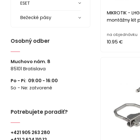
ESET
MIKROTIK - LH
Bežecké pásy
montážny kit 
na objednávku
Osobný odber
10.95 €
Muchovo nám. 8
85101 Bratislava
Po - Pi: 09:00 - 16:00
So - Ne: zatvorené
Potrebujete poradiť?
+421 905 263 280
+
421 2 624 110 12