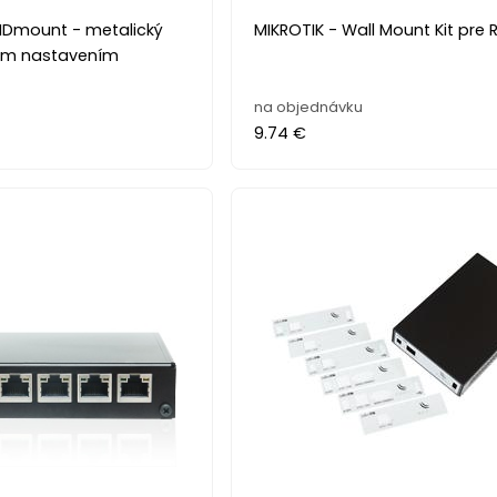
LIDmount - metalický
MIKROTIK - Wall Mount Kit pre 
ným nastavením
na objednávku
9.74 €