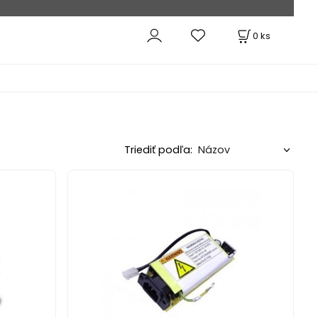
0
ks
Triediť podľa: