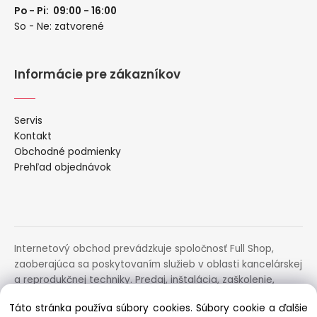
Po - Pi: 09:00 - 16:00
So - Ne: zatvorené
Informácie pre zákazníkov
Servis
Kontakt
Obchodné podmienky
Prehľad objednávok
Internetový obchod prevádzkuje spoločnosť Full Shop,
zaoberajúca sa poskytovaním služieb v oblasti kancelárskej
a reprodukčnej techniky. Predaj, inštalácia, zaškolenie,
prenájom, distribúcia, poradenstvo a servis uvedených
Táto stránka používa súbory cookies. Súbory cookie a ďalšie
zariadení.