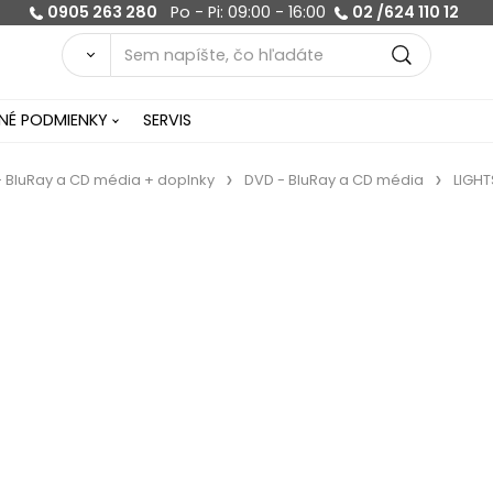
0905 263 280
Po - Pi: 09:00 - 16:00
02 /624 110 12
É PODMIENKY
SERVIS
 BluRay a CD média + doplnky
DVD - BluRay a CD média
LIGHT