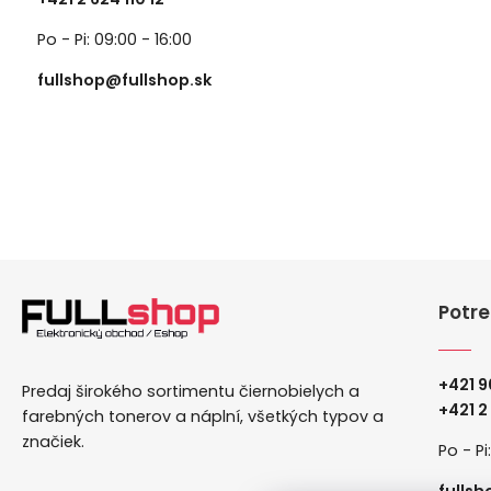
Po - Pi: 09:00 - 16:00
fullshop@fullshop.sk
Potre
+421 9
Predaj širokého sortimentu čiernobielych a
+
421 2
farebných tonerov a náplní, všetkých typov a
značiek.
Po - Pi