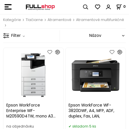
0
Kategórie
Tlačiarne
Atramentové
Atramentové multifunkčné
Filter
Epson WorkForce
Epson WorkForce WF-
Enterprise WF-
3820DWF, A4, MFP, ADF,
M20590D4TW, mono A3
duplex, Fax, LAN,
MFP, RIPS,
na objednávku
skladom 5 ks