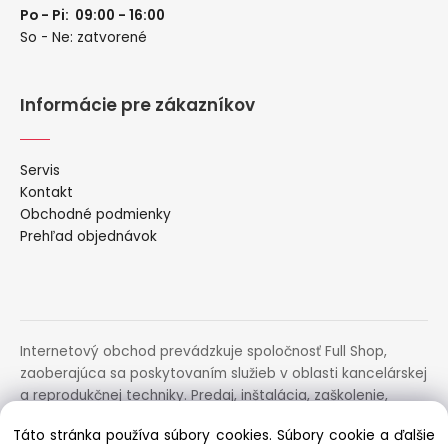
Po - Pi: 09:00 - 16:00
So - Ne: zatvorené
Informácie pre zákazníkov
Servis
Kontakt
Obchodné podmienky
Prehľad objednávok
Internetový obchod prevádzkuje spoločnosť Full Shop,
zaoberajúca sa poskytovaním služieb v oblasti kancelárskej
a reprodukčnej techniky. Predaj, inštalácia, zaškolenie,
prenájom, distribúcia, poradenstvo a servis uvedených
Táto stránka používa súbory cookies. Súbory cookie a ďalšie
zariadení.