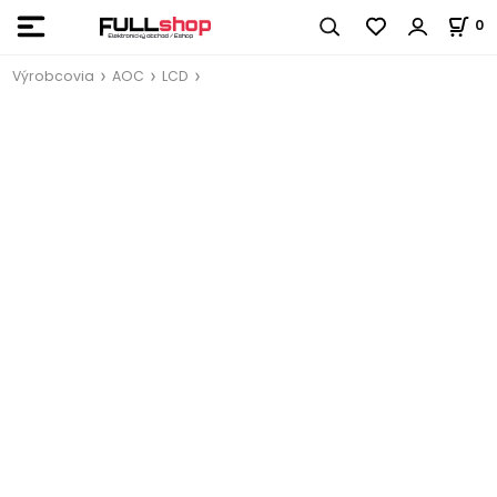
0
Výrobcovia
AOC
LCD