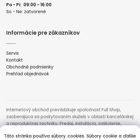
Po - Pi: 09:00 - 16:00
So - Ne: zatvorené
Informácie pre zákazníkov
Servis
Kontakt
Obchodné podmienky
Prehľad objednávok
Internetový obchod prevádzkuje spoločnosť Full Shop,
zaoberajúca sa poskytovaním služieb v oblasti kancelárskej
a reprodukčnej techniky. Predaj, inštalácia, zaškolenie,
prenájom, distribúcia, poradenstvo a servis uvedených
Táto stránka používa súbory cookies. Súbory cookie a ďalšie
zariadení.