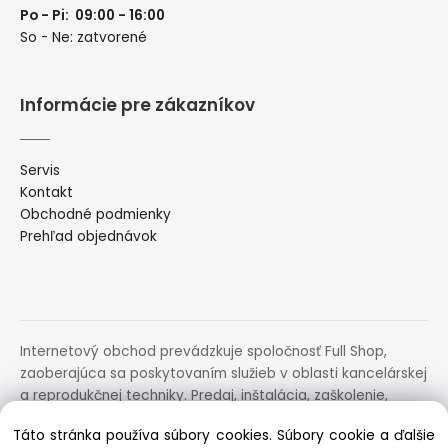
Po - Pi: 09:00 - 16:00
So - Ne: zatvorené
Informácie pre zákazníkov
Servis
Kontakt
Obchodné podmienky
Prehľad objednávok
Internetový obchod prevádzkuje spoločnosť Full Shop,
zaoberajúca sa poskytovaním služieb v oblasti kancelárskej
a reprodukčnej techniky. Predaj, inštalácia, zaškolenie,
prenájom, distribúcia, poradenstvo a servis uvedených
Táto stránka používa súbory cookies. Súbory cookie a ďalšie
zariadení.