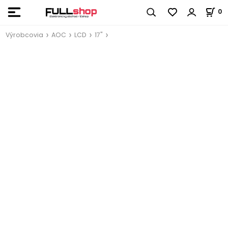
0
Výrobcovia
AOC
LCD
17"