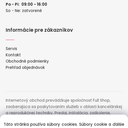
Po - Pi: 09:00 - 16:00
So - Ne: zatvorené
Informácie pre zákazníkov
Servis
Kontakt
Obchodné podmienky
Prehľad objednávok
Internetový obchod prevádzkuje spoločnosť Full Shop,
zaoberajúca sa poskytovaním služieb v oblasti kancelárskej
a reprodukčnej techniky. Predaj, inštalácia, zaškolenie,
prenájom, distribúcia, poradenstvo a servis uvedených
Táto stránka používa súbory cookies. Súbory cookie a ďalšie
zariadení.