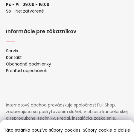
Po - Pi: 09:00 - 16:00
So - Ne: zatvorené
Informácie pre zákazníkov
Servis
Kontakt
Obchodné podmienky
Prehľad objednávok
Internetový obchod prevádzkuje spoločnosť Full Shop,
zaoberajúca sa poskytovaním služieb v oblasti kancelárskej
a reprodukčnej techniky. Predaj, inštalácia, zaškolenie,
prenájom, distribúcia, poradenstvo a servis uvedených
Táto stránka používa súbory cookies. Súbory cookie a ďalšie
zariadení.