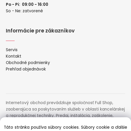
Po - Pi: 09:00 - 16:00
So - Ne: zatvorené
Informácie pre zákazníkov
Servis
Kontakt
Obchodné podmienky
Prehľad objednávok
Internetový obchod prevádzkuje spoločnosť Full Shop,
zaoberajúca sa poskytovaním služieb v oblasti kancelárskej
a reprodukčnej techniky. Predaj, inštalácia, zaškolenie,
prenájom, distribúcia, poradenstvo a servis uvedených
Táto stránka používa súbory cookies. Súbory cookie a ďalšie
zariadení.