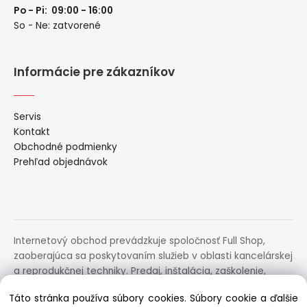
Po - Pi: 09:00 - 16:00
So - Ne: zatvorené
Informácie pre zákazníkov
Servis
Kontakt
Obchodné podmienky
Prehľad objednávok
Internetový obchod prevádzkuje spoločnosť Full Shop,
zaoberajúca sa poskytovaním služieb v oblasti kancelárskej
a reprodukčnej techniky. Predaj, inštalácia, zaškolenie,
prenájom, distribúcia, poradenstvo a servis uvedených
Táto stránka používa súbory cookies. Súbory cookie a ďalšie
zariadení.