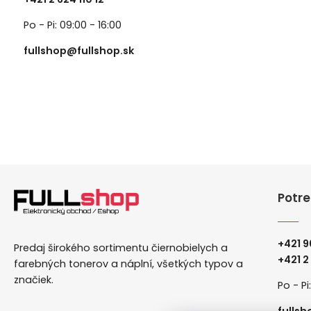
Po - Pi: 09:00 - 16:00
fullshop@fullshop.sk
Potre
+421 9
Predaj širokého sortimentu čiernobielych a
+
421 2
farebných tonerov a náplní, všetkých typov a
značiek.
Po - Pi