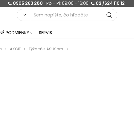
0905 263 280
Po - Pi: 09:00 - 16:00
02 /624 110 12
É PODMIENKY
SERVIS
s
AKCIE
Týždeň s ASUSom