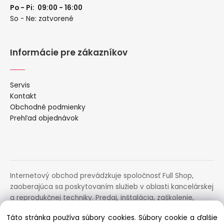
Po - Pi: 09:00 - 16:00
So - Ne: zatvorené
Informácie pre zákazníkov
Servis
Kontakt
Obchodné podmienky
Prehľad objednávok
Internetový obchod prevádzkuje spoločnosť Full Shop,
zaoberajúca sa poskytovaním služieb v oblasti kancelárskej
a reprodukčnej techniky. Predaj, inštalácia, zaškolenie,
prenájom, distribúcia, poradenstvo a servis uvedených
Táto stránka používa súbory cookies. Súbory cookie a ďalšie
zariadení.