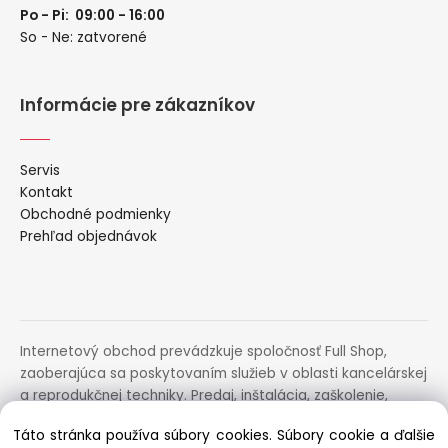
Po - Pi: 09:00 - 16:00
So - Ne: zatvorené
Informácie pre zákazníkov
Servis
Kontakt
Obchodné podmienky
Prehľad objednávok
Internetový obchod prevádzkuje spoločnosť Full Shop,
zaoberajúca sa poskytovaním služieb v oblasti kancelárskej
a reprodukčnej techniky. Predaj, inštalácia, zaškolenie,
prenájom, distribúcia, poradenstvo a servis uvedených
Táto stránka používa súbory cookies. Súbory cookie a ďalšie
zariadení.