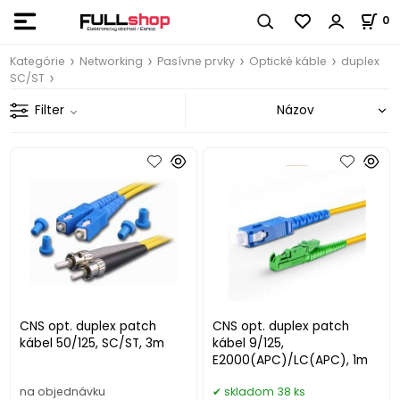
0
Kategórie
Networking
Pasívne prvky
Optické káble
duplex
SC/ST
Filter
CNS opt. duplex patch
CNS opt. duplex patch
kábel 50/125, SC/ST, 3m
kábel 9/125,
E2000(APC)/LC(APC), 1m
na objednávku
skladom 38 ks